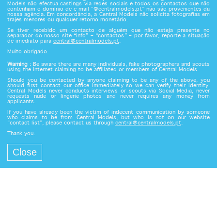
Models não efectua castings via redes sociais e todos os contactos que não
contenham o domínio de e-mail “@centralmodels.pt” não são provenientes da
nossa agência. Em concordância, a Central Models não solicita fotografias em
trajes menores ou qualquer retorno monetário.
Se tiver recebido um contacto de alguém que não esteja presente no
separador do nosso site “info” – “contactos” – por favor, reporte a situação
de imediato para
central@centralmodels.pt
.
Muito obrigado.
Warning
: Be aware there are many individuals, fake photographers and scouts
using the internet claiming to be affiliated or members of Central Models.
Should you be contacted by anyone claiming to be any of the above, you
should first contact our office immediately so we can verify their identity.
Central Models never conducts interviews or scouts via Social Media, never
requests nude or lingerie photos and never requires any money from
applicants.
If you have already been the victim of indecent communication by someone
who claims to be from Central Models, but who is not on our website
“contact list”, please contact us through
central@centralmodels.pt
.
Thank you.
Close
Central Models since 1989