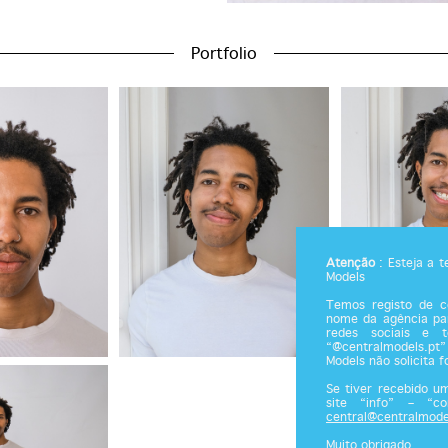
Portfolio
Atenção
: Esteja a 
Models
Temos registo de co
nome da agência par
redes sociais e 
“@centralmodels.pt”
Models não solicita 
Se tiver recebido u
site “info” – “c
central@centralmode
Muito obrigado.