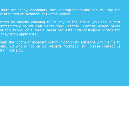
there are many individuals, fake photographers and scouts using the
 be affiliated or members of Central Models.
acted by anyone claiming to be any of the above, you should first
 immediately so we can verify their identity. Central Models never
or scouts via Social Media, never requests nude or lingerie photos and
money from applicants.
 been the victim of indecent communication by someone who claims to
els, but who is not on our website “contact list”, please contact us
tralmodels.pt
.