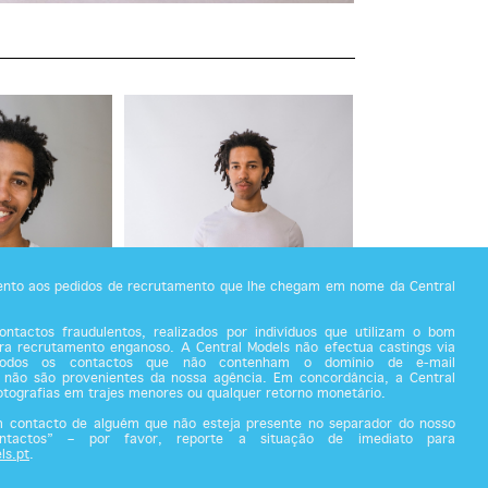
tento aos pedidos de recrutamento que lhe chegam em nome da Central
ntactos fraudulentos, realizados por indivíduos que utilizam o bom
a recrutamento enganoso. A Central Models não efectua castings via
todos os contactos que não contenham o domínio de e-mail
 não são provenientes da nossa agência. Em concordância, a Central
fotografias em trajes menores ou qualquer retorno monetário.
m contacto de alguém que não esteja presente no separador do nosso
ontactos” – por favor, reporte a situação de imediato para
ls.pt
.