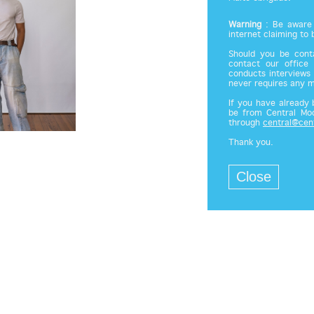
Warning
: Be aware 
internet claiming to
Should you be cont
contact our office
conducts interviews 
never requires any 
If you have already
be from Central Mod
through
central@cen
Thank you.
Close