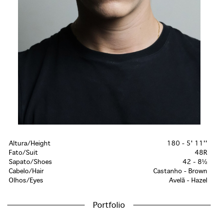
Altura/Height
180 - 5' 11''
Fato/Suit
48R
Sapato/Shoes
42 - 8½
Cabelo/Hair
Castanho - Brown
Olhos/Eyes
Avelã - Hazel
Portfolio