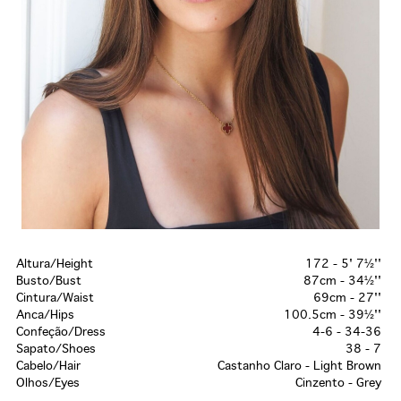
Altura/Height
172 - 5' 7½''
Busto/Bust
87cm - 34½''
Cintura/Waist
69cm - 27''
Anca/Hips
100.5cm - 39½''
Confeção/Dress
4-6 - 34-36
Sapato/Shoes
38 - 7
Cabelo/Hair
Castanho Claro - Light Brown
Olhos/Eyes
Cinzento - Grey