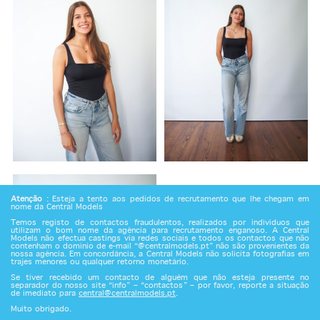
Atenção
: Esteja a tento aos pedidos de recrutamento que lhe chegam em
nome da Central Models
Temos registo de contactos fraudulentos, realizados por indivíduos que
utilizam o bom nome da agência para recrutamento enganoso. A Central
Models não efectua castings via redes sociais e todos os contactos que não
contenham o domínio de e-mail “@centralmodels.pt” não são provenientes da
nossa agência. Em concordância, a Central Models não solicita fotografias em
trajes menores ou qualquer retorno monetário.
Se tiver recebido um contacto de alguém que não esteja presente no
separador do nosso site “info” – “contactos” – por favor, reporte a situação
de imediato para
central@centralmodels.pt
.
Muito obrigado.