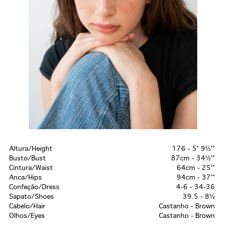
Altura/Height
176 - 5' 9½''
Busto/Bust
87cm - 34½''
Cintura/Waist
64cm - 25''
Anca/Hips
94cm - 37''
Confeção/Dress
4-6 - 34-36
Sapato/Shoes
39.5 - 8½
Cabelo/Hair
Castanho - Brown
Olhos/Eyes
Castanho - Brown