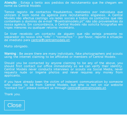
Atenção
: Esteja a tento aos pedidos de recrutamento que lhe chegam em
nome da Central Models
Temos registo de contactos fraudulentos, realizados por indivíduos que
utilizam o bom nome da agência para recrutamento enganoso. A Central
Models não efectua castings via redes sociais e todos os contactos que não
contenham o domínio de e-mail “@centralmodels.pt” não são provenientes da
nossa agência. Em concordância, a Central Models não solicita fotografias em
trajes menores ou qualquer retorno monetário.
Se tiver recebido um contacto de alguém que não esteja presente no
separador do nosso site “info” – “contactos” – por favor, reporte a situação
de imediato para
central@centralmodels.pt
.
Muito obrigado.
Warning
: Be aware there are many individuals, fake photographers and scouts
using the internet claiming to be affiliated or members of Central Models.
Should you be contacted by anyone claiming to be any of the above, you
should first contact our office immediately so we can verify their identity.
Central Models never conducts interviews or scouts via Social Media, never
requests nude or lingerie photos and never requires any money from
applicants.
If you have already been the victim of indecent communication by someone
who claims to be from Central Models, but who is not on our website
“contact list”, please contact us through
central@centralmodels.pt
.
Thank you.
Close