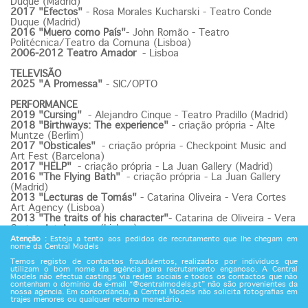
Duque (Madrid)
2017 "Efectos"
- Rosa Morales Kucharski - Teatro Conde
Duque (Madrid)
2016 "Muero como País"
- John Romão - Teatro
Politécnica/Teatro da Comuna (Lisboa)
2006-2012 Teatro Amador
- Lisboa
TELEVISÃO
2025 "A Promessa"
- SIC/OPTO
PERFORMANCE
2019 "Cursing"
- Alejandro Cinque - Teatro Pradillo (Madrid)
2018 "Birthways: The experience"
- criação própria - Alte
Muntze (Berlim)
2017 "Obsticales"
- criação própria - Checkpoint Music and
Art Fest (Barcelona)
2017 "HELP"
- criação própria - La Juan Gallery (Madrid)
2016 "The Flying Bath"
- criação própria - La Juan Gallery
(Madrid)
2013 "Lecturas de Tomás"
- Catarina Oliveira - Vera Cortes
Art Agency (Lisboa)
2013 "The traits of his character"
- Catarina de Oliveira - Vera
Cortes Art Agency (Lisboa)
Atenção
: Esteja a tento aos pedidos de recrutamento que lhe chegam em
nome da Central Models
FORMAÇÃO
2021 Voz e Dicção
- Instituto de la Voz y la Palabra (Madrid)
Temos registo de contactos fraudulentos, realizados por indivíduos que
2019 Método Laban
utilizam o bom nome da agência para recrutamento enganoso. A Central
- Trinity Laban Conservatoire for Music &
Models não efectua castings via redes sociais e todos os contactos que não
Dance (Londres)
contenham o domínio de e-mail “@centralmodels.pt” não são provenientes da
2017 Interpretação para Cinema
- Central del Cine (Madrid)
nossa agência. Em concordância, a Central Models não solicita fotografias em
2015-2019 Teatro - Interpretação
trajes menores ou qualquer retorno monetário.
- Estudio Corazza (Madrid)