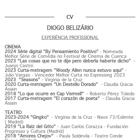
CV
DIOGO BELIZÁRIO
EXPERIÊNCIA PROFISSIONAL
CINEMA
2024 Série digital "By Pensamiento Positivo"
- Nomeada
Melhor Série de Comédia no Festival de Cinema de Cuenca
2023 "Las cosas que no te dije pero debería haberte dicho"
-
Juanjo Castro
2023 Curta-metragem "Woody Allen nunca estuvo aqui"
-
Julio Vargas - Vencedor Melhor Curta no Expressing 2023
2023
"Seasons"
- Virgínia de la Cruz
2020 Curta-metragem "Un Destello Dorado"
- Claudia Gracia
Asiain
2018 "Lo que ocurre en Cap Vermell"
- Roberto Pérez Toledo
2017 Curta-metragem "El corazón de poeta"
- Claudia Gracia
Asiain
TEATRO
2023-2024 "Gingko"
- Virgínia de la Cruz - Nave 73/Exlimite
( Madrid)
2019 "La Raíz del Grito"
- Juan Carlos Corazza - Fundación
Progresso y Cultura (Madrid)
2018 "Amores Chejov"
- Paula Soldevila - Teatro Conde