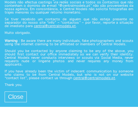
Models não efectua castings via redes sociais e todos os contactos que não
contenham o domínio de e-mail “@centralmodels.pt” não são provenientes da
nossa agência. Em concordância, a Central Models não solicita fotografias em
trajes menores ou qualquer retorno monetário.
Se tiver recebido um contacto de alguém que não esteja presente no
separador do nosso site “info” – “contactos” – por favor, reporte a situação
de imediato para
central@centralmodels.pt
.
Muito obrigado.
Warning
: Be aware there are many individuals, fake photographers and scouts
using the internet claiming to be affiliated or members of Central Models.
Should you be contacted by anyone claiming to be any of the above, you
should first contact our office immediately so we can verify their identity.
Central Models never conducts interviews or scouts via Social Media, never
requests nude or lingerie photos and never requires any money from
applicants.
If you have already been the victim of indecent communication by someone
who claims to be from Central Models, but who is not on our website
“contact list”, please contact us through
central@centralmodels.pt
.
Thank you.
Close
Central Models since 1989