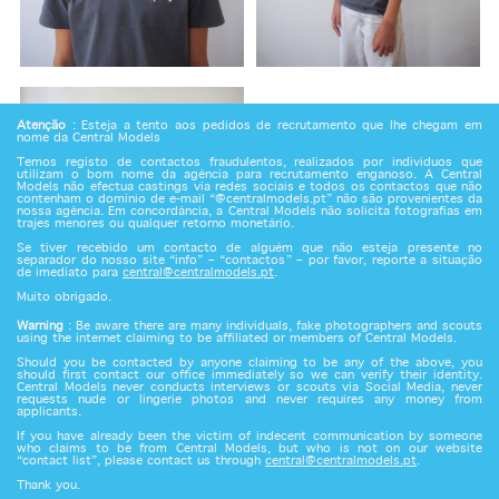
Atenção
: Esteja a tento aos pedidos de recrutamento que lhe chegam em
nome da Central Models
Temos registo de contactos fraudulentos, realizados por indivíduos que
utilizam o bom nome da agência para recrutamento enganoso. A Central
Models não efectua castings via redes sociais e todos os contactos que não
contenham o domínio de e-mail “@centralmodels.pt” não são provenientes da
nossa agência. Em concordância, a Central Models não solicita fotografias em
trajes menores ou qualquer retorno monetário.
Se tiver recebido um contacto de alguém que não esteja presente no
separador do nosso site “info” – “contactos” – por favor, reporte a situação
de imediato para
central@centralmodels.pt
.
Muito obrigado.
Warning
: Be aware there are many individuals, fake photographers and scouts
using the internet claiming to be affiliated or members of Central Models.
Should you be contacted by anyone claiming to be any of the above, you
should first contact our office immediately so we can verify their identity.
Central Models never conducts interviews or scouts via Social Media, never
requests nude or lingerie photos and never requires any money from
applicants.
If you have already been the victim of indecent communication by someone
who claims to be from Central Models, but who is not on our website
“contact list”, please contact us through
central@centralmodels.pt
.
Thank you.