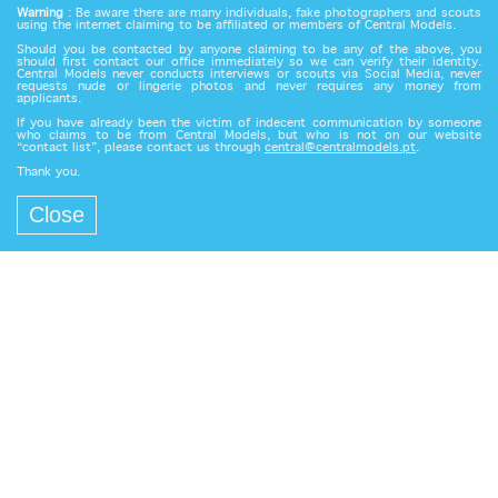
Warning
: Be aware there are many individuals, fake photographers and scouts
using the internet claiming to be affiliated or members of Central Models.
Should you be contacted by anyone claiming to be any of the above, you
should first contact our office immediately so we can verify their identity.
Central Models never conducts interviews or scouts via Social Media, never
requests nude or lingerie photos and never requires any money from
applicants.
If you have already been the victim of indecent communication by someone
who claims to be from Central Models, but who is not on our website
“contact list”, please contact us through
central@centralmodels.pt
.
Thank you.
Close