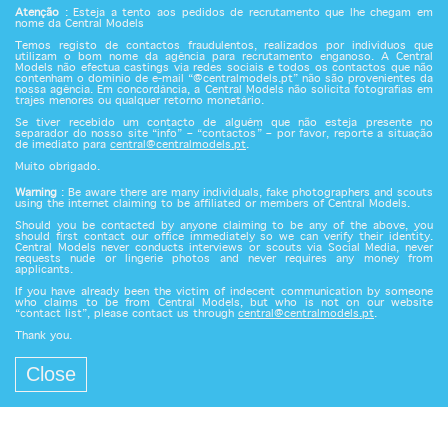
Atenção
: Esteja a tento aos pedidos de recrutamento que lhe chegam em
nome da Central Models
Temos registo de contactos fraudulentos, realizados por indivíduos que
utilizam o bom nome da agência para recrutamento enganoso. A Central
Models não efectua castings via redes sociais e todos os contactos que não
contenham o domínio de e-mail “@centralmodels.pt” não são provenientes da
nossa agência. Em concordância, a Central Models não solicita fotografias em
trajes menores ou qualquer retorno monetário.
Se tiver recebido um contacto de alguém que não esteja presente no
separador do nosso site “info” – “contactos” – por favor, reporte a situação
de imediato para
central@centralmodels.pt
.
Muito obrigado.
Warning
: Be aware there are many individuals, fake photographers and scouts
using the internet claiming to be affiliated or members of Central Models.
Should you be contacted by anyone claiming to be any of the above, you
should first contact our office immediately so we can verify their identity.
Central Models never conducts interviews or scouts via Social Media, never
requests nude or lingerie photos and never requires any money from
applicants.
If you have already been the victim of indecent communication by someone
who claims to be from Central Models, but who is not on our website
“contact list”, please contact us through
central@centralmodels.pt
.
Thank you.
Close