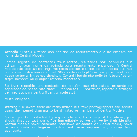
Atenção
: Esteja a tento aos pedidos de recrutamento que lhe chegam em
nome da Central Models
Temos registo de contactos fraudulentos, realizados por indivíduos que
utilizam o bom nome da agência para recrutamento enganoso. A Central
Models não efectua castings via redes sociais e todos os contactos que não
contenham o domínio de e-mail “@centralmodels.pt” não são provenientes da
nossa agência. Em concordância, a Central Models não solicita fotografias em
trajes menores ou qualquer retorno monetário.
Se tiver recebido um contacto de alguém que não esteja presente no
separador do nosso site “info” – “contactos” – por favor, reporte a situação
de imediato para
central@centralmodels.pt
.
Muito obrigado.
Warning
: Be aware there are many individuals, fake photographers and scouts
using the internet claiming to be affiliated or members of Central Models.
Should you be contacted by anyone claiming to be any of the above, you
should first contact our office immediately so we can verify their identity.
Central Models never conducts interviews or scouts via Social Media, never
requests nude or lingerie photos and never requires any money from
applicants.