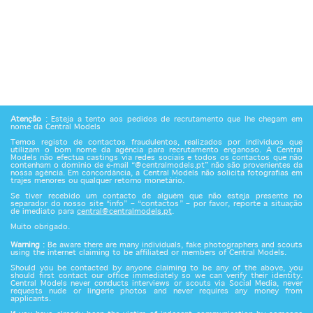
Atenção
: Esteja a tento aos pedidos de recrutamento que lhe chegam em
nome da Central Models
Temos registo de contactos fraudulentos, realizados por indivíduos que
utilizam o bom nome da agência para recrutamento enganoso. A Central
Models não efectua castings via redes sociais e todos os contactos que não
contenham o domínio de e-mail “@centralmodels.pt” não são provenientes da
nossa agência. Em concordância, a Central Models não solicita fotografias em
trajes menores ou qualquer retorno monetário.
Se tiver recebido um contacto de alguém que não esteja presente no
separador do nosso site “info” – “contactos” – por favor, reporte a situação
de imediato para
central@centralmodels.pt
.
Muito obrigado.
Warning
: Be aware there are many individuals, fake photographers and scouts
using the internet claiming to be affiliated or members of Central Models.
Should you be contacted by anyone claiming to be any of the above, you
should first contact our office immediately so we can verify their identity.
Central Models never conducts interviews or scouts via Social Media, never
requests nude or lingerie photos and never requires any money from
applicants.