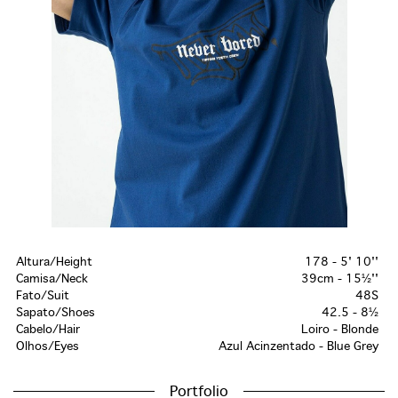
Altura/Height
178 - 5' 10''
Camisa/Neck
39cm - 15½''
Fato/Suit
48S
Sapato/Shoes
42.5 - 8½
Cabelo/Hair
Loiro - Blonde
Olhos/Eyes
Azul Acinzentado - Blue Grey
Portfolio