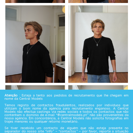
Atenção
: Esteja a tento aos pedidos de recrutamento que lhe chegam em
nome da Central Models
Temos registo de contactos fraudulentos, realizados por indivíduos que
utilizam o bom nome da agência para recrutamento enganoso. A Central
Models não efectua castings via redes sociais e todos os contactos que não
contenham o domínio de e-mail “@centralmodels.pt” não são provenientes da
nossa agência. Em concordância, a Central Models não solicita fotografias em
trajes menores ou qualquer retorno monetário.
Se tiver recebido um contacto de alguém que não esteja presente no
separador do nosso site “info” – “contactos” – por favor, reporte a situação