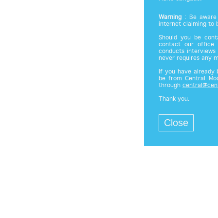
Warning
: Be aware 
internet claiming to
Should you be cont
contact our office
conducts interviews 
never requires any 
If you have already
be from Central Mod
through
central@cen
Thank you.
Close