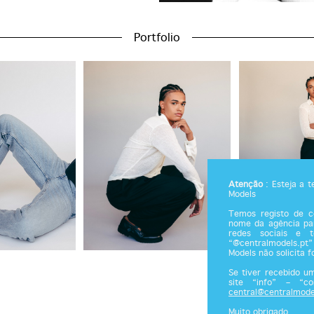
Portfolio
Atenção
: Esteja a 
Models
Temos registo de co
nome da agência par
redes sociais e 
“@centralmodels.pt”
Models não solicita 
Se tiver recebido u
site “info” – “c
central@centralmode
Muito obrigado.