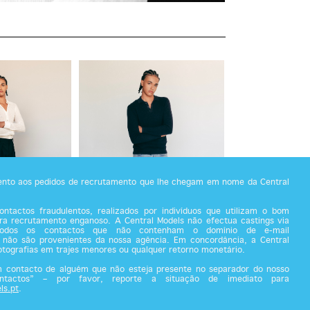
tento aos pedidos de recrutamento que lhe chegam em nome da Central
ntactos fraudulentos, realizados por indivíduos que utilizam o bom
a recrutamento enganoso. A Central Models não efectua castings via
todos os contactos que não contenham o domínio de e-mail
 não são provenientes da nossa agência. Em concordância, a Central
fotografias em trajes menores ou qualquer retorno monetário.
m contacto de alguém que não esteja presente no separador do nosso
ontactos” – por favor, reporte a situação de imediato para
ls.pt
.