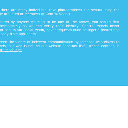
there are many individuals, fake photographers and scouts using the
 be affiliated or members of Central Models.
acted by anyone claiming to be any of the above, you should first
 immediately so we can verify their identity. Central Models never
or scouts via Social Media, never requests nude or lingerie photos and
money from applicants.
 been the victim of indecent communication by someone who claims to
els, but who is not on our website “contact list”, please contact us
tralmodels.pt
.