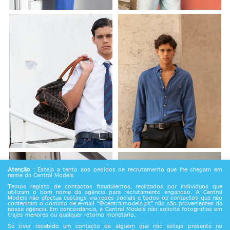
Atenção
: Esteja a tento aos pedidos de recrutamento que lhe chegam em
nome da Central Models
Temos registo de contactos fraudulentos, realizados por indivíduos que
utilizam o bom nome da agência para recrutamento enganoso. A Central
Models não efectua castings via redes sociais e todos os contactos que não
contenham o domínio de e-mail “@centralmodels.pt” não são provenientes da
nossa agência. Em concordância, a Central Models não solicita fotografias em
trajes menores ou qualquer retorno monetário.
Se tiver recebido um contacto de alguém que não esteja presente no