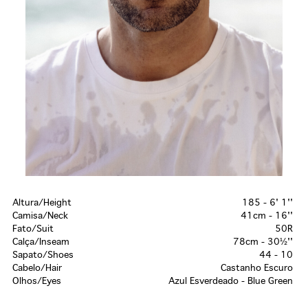
Altura/Height
185 - 6' 1''
Camisa/Neck
41cm - 16''
Fato/Suit
50R
Calça/Inseam
78cm - 30½''
Sapato/Shoes
44 - 10
Cabelo/Hair
Castanho Escuro
Olhos/Eyes
Azul Esverdeado - Blue Green