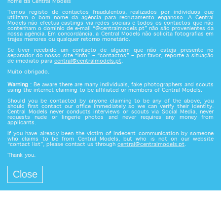
nome da Central Models
Temos registo de contactos fraudulentos, realizados por indivíduos que
utilizam o bom nome da agência para recrutamento enganoso. A Central
Models não efectua castings via redes sociais e todos os contactos que não
contenham o domínio de e-mail “@centralmodels.pt” não são provenientes da
nossa agência. Em concordância, a Central Models não solicita fotografias em
trajes menores ou qualquer retorno monetário.
Se tiver recebido um contacto de alguém que não esteja presente no
separador do nosso site “info” – “contactos” – por favor, reporte a situação
de imediato para
central@centralmodels.pt
.
Muito obrigado.
Warning
: Be aware there are many individuals, fake photographers and scouts
using the internet claiming to be affiliated or members of Central Models.
Should you be contacted by anyone claiming to be any of the above, you
should first contact our office immediately so we can verify their identity.
Central Models never conducts interviews or scouts via Social Media, never
requests nude or lingerie photos and never requires any money from
applicants.
If you have already been the victim of indecent communication by someone
who claims to be from Central Models, but who is not on our website
“contact list”, please contact us through
central@centralmodels.pt
.
Thank you.
Close
Central Models since 1989