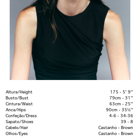
Altura/Height
175 - 5' 9''
Busto/Bust
79cm - 31''
Cintura/Waist
63cm - 25''
Anca/Hips
90cm - 35½''
Confeção/Dress
4-6 - 34-36
Sapato/Shoes
39 - 8
Cabelo/Hair
Castanho - Brown
Olhos/Eyes
Castanho - Brown