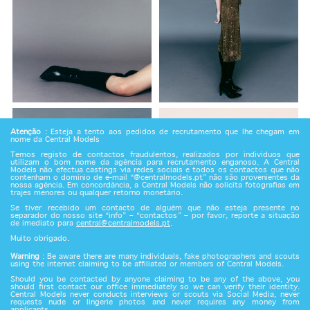
Atenção
: Esteja a tento aos pedidos de recrutamento que lhe chegam em
nome da Central Models
Temos registo de contactos fraudulentos, realizados por indivíduos que
utilizam o bom nome da agência para recrutamento enganoso. A Central
Models não efectua castings via redes sociais e todos os contactos que não
contenham o domínio de e-mail “@centralmodels.pt” não são provenientes da
nossa agência. Em concordância, a Central Models não solicita fotografias em
trajes menores ou qualquer retorno monetário.
Se tiver recebido um contacto de alguém que não esteja presente no
separador do nosso site “info” – “contactos” – por favor, reporte a situação
de imediato para
central@centralmodels.pt
.
Muito obrigado.
Warning
: Be aware there are many individuals, fake photographers and scouts
using the internet claiming to be affiliated or members of Central Models.
Should you be contacted by anyone claiming to be any of the above, you
should first contact our office immediately so we can verify their identity.
Central Models never conducts interviews or scouts via Social Media, never
requests nude or lingerie photos and never requires any money from