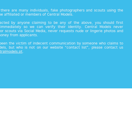
there are many individuals, fake photographers and scouts using the
 be affiliated or members of Central Models.
acted by anyone claiming to be any of the above, you should first
 immediately so we can verify their identity. Central Models never
or scouts via Social Media, never requests nude or lingerie photos and
money from applicants.
 been the victim of indecent communication by someone who claims to
els, but who is not on our website “contact list”, please contact us
tralmodels.pt
.