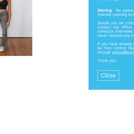
Warning
: Be aware 
internet claiming to
Should you be cont
contact our office
conducts interviews 
never requires any 
If you have already
be from Central Mod
through
central@cen
Thank you.
Close