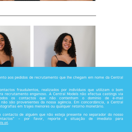
tento aos pedidos de recrutamento que lhe chegam em nome da Central
ntactos fraudulentos, realizados por indivíduos que utilizam o bom
a recrutamento enganoso. A Central Models não efectua castings via
todos os contactos que não contenham o domínio de e-mail
 não são provenientes da nossa agência. Em concordância, a Central
fotografias em trajes menores ou qualquer retorno monetário.
m contacto de alguém que não esteja presente no separador do nosso
ontactos” – por favor, reporte a situação de imediato para
ls.pt
.