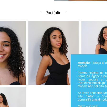
Portfolio
Atenção
: Esteja a 
Models
Temos registo de co
nome da agência par
redes sociais e 
“@centralmodels.pt”
Models não solicita 
Se tiver recebido u
site “info” – “c
central@centralmode
Muito obrigado.