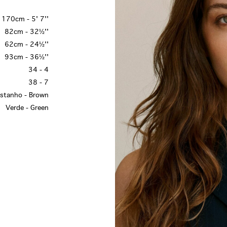
170cm - 5' 7''
82cm - 32½''
62cm - 24½''
93cm - 36½''
34 - 4
38 - 7
stanho - Brown
Verde - Green