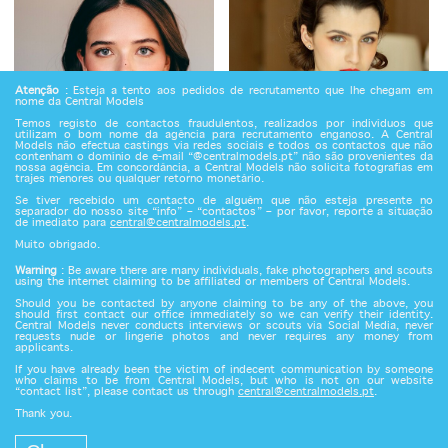
Altura/Height
Altura/Height
176CM - 5' 9½''
168CM - 5' 6''
Cabelo/Hair
Cabelo/Hair
Castanho - Brown
Castanho - Brown
Atenção
: Esteja a tento aos pedidos de recrutamento que lhe chegam em
Olhos/Eyes
Olhos/Eyes
nome da Central Models
Azul - Blue
Verde - Green
Temos registo de contactos fraudulentos, realizados por indivíduos que
utilizam o bom nome da agência para recrutamento enganoso. A Central
Models não efectua castings via redes sociais e todos os contactos que não
contenham o domínio de e-mail “@centralmodels.pt” não são provenientes da
150
1.2K
nossa agência. Em concordância, a Central Models não solicita fotografias em
trajes menores ou qualquer retorno monetário.
Se tiver recebido um contacto de alguém que não esteja presente no
separador do nosso site “info” – “contactos” – por favor, reporte a situação
de imediato para
central@centralmodels.pt
.
Muito obrigado.
Sofia
Sofia
Pereira
Sousa
Warning
: Be aware there are many individuals, fake photographers and scouts
using the internet claiming to be affiliated or members of Central Models.
Should you be contacted by anyone claiming to be any of the above, you
should first contact our office immediately so we can verify their identity.
Central Models never conducts interviews or scouts via Social Media, never
Altura/Height
Altura/Height
requests nude or lingerie photos and never requires any money from
applicants.
174CM - 5' 8½''
178CM - 5' 10''
If you have already been the victim of indecent communication by someone
Cabelo/Hair
Cabelo/Hair
who claims to be from Central Models, but who is not on our website
Castanho Escuro
Castanho - Brown
“contact list”, please contact us through
central@centralmodels.pt
.
Olhos/Eyes
Olhos/Eyes
Thank you.
Castanho - Brown
Verde Acastanhado - Green
Brown