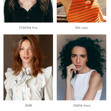
1K
1K
Cristina
Isis
Prus
Lobo
Altura/Height
Altura/Height
175CM - 5' 9''
175CM - 5' 9''
Cabelo/Hair
Cabelo/Hair
Vermelho - Red
Castanho - Brown
Olhos/Eyes
Olhos/Eyes
Verde - Green
Castanho - Brown
709
542
Jade
Joana
Maria