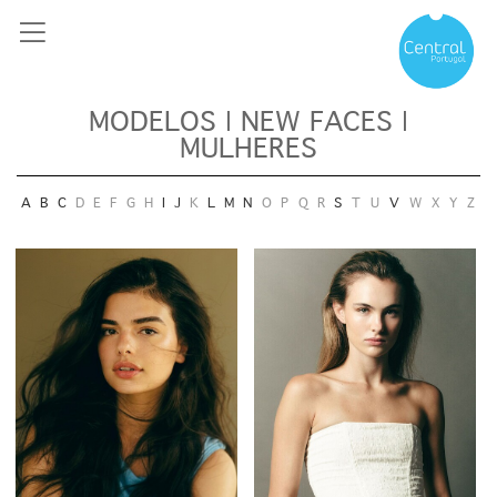
MODELOS | NEW FACES |
MULHERES
A
B
C
D
E
F
G
H
I
J
K
L
M
N
O
P
Q
R
S
T
U
V
W
X
Y
Z
Altura/Height
Altura/Height
175CM - 5' 9''
175CM - 5' 9''
Cabelo/Hair
Cabelo/Hair
Preto - Black
Loiro - Blonde
Olhos/Eyes
Olhos/Eyes
Castanho - Brown
Azul - Blue
2K
3.7K