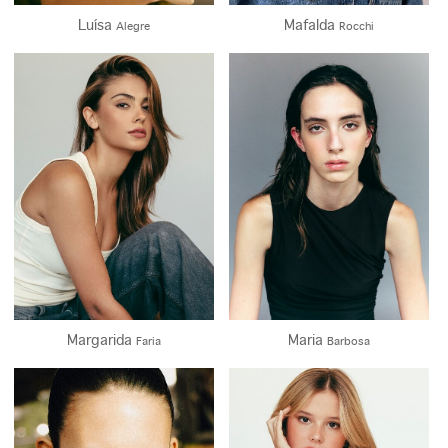
Luísa
Mafalda
Alegre
Rocchi
Altura/Height
Altura/Height
169CM - 5' 6½''
175CM - 5' 9''
Cabelo/Hair
Cabelo/Hair
Castanho - Brown
Castanho - Brown
Olhos/Eyes
Olhos/Eyes
Castanho - Brown
Castanho - Brown
12.4K
476
Margarida
Maria
Faria
Barbosa
Altura/Height
Altura/Height
180CM - 5' 11''
174CM - 5' 8½''