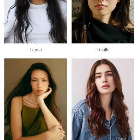
Olhos/Eyes
Olhos/Eyes
Castanho - Brown
Verde - Green
21.1K
2.1K
Laysa
Lucille
Altura/Height
Altura/Height
173CM - 5' 8''
170CM - 5' 7''
Cabelo/Hair
Cabelo/Hair
Castanho - Brown
Castanho - Brown
Olhos/Eyes
Olhos/Eyes
Castanho - Brown
Verde - Green
1.4K
2.8K