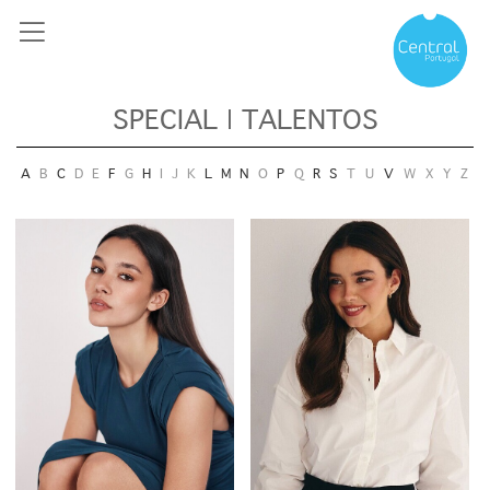
SPECIAL | TALENTOS
A
B
C
D
E
F
G
H
I
J
K
L
M
N
O
P
Q
R
S
T
U
V
W
X
Y
Z
Altura/Height
Altura/Height
173CM - 5' 8''
165CM - 5' 5''
Cabelo/Hair
Cabelo/Hair
Castanho - Brown
Castanho - Brown
Olhos/Eyes
Olhos/Eyes
Castanho - Brown
Azul - Blue
17.4K
297.6K