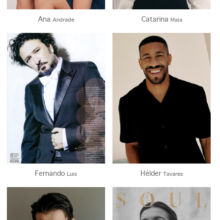
Ana
Catarina
Andrade
Maia
Cabelo/Hair
Castanho - Brown
132.5K
Olhos/Eyes
Castanho - Brown
40.2K
Fernando
Hélder
Luis
Tavares
Altura/Height
Altura/Height