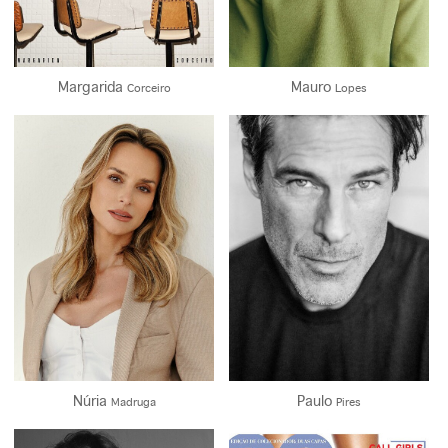
Margarida
Mauro
Corceiro
Lopes
Altura/Height
Altura/Height
172CM - 5' 7½''
186CM - 6' 1''
Cabelo/Hair
Cabelo/Hair
Castanho - Brown
Preto - Black
Olhos/Eyes
Olhos/Eyes
Castanho - Brown
Azul Esverdeado - Blue Green
203.4K
155.6K
Núria
Paulo
Madruga
Pires