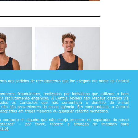
tento aos pedidos de recrutamento que lhe chegam em nome da Central
ntactos fraudulentos, realizados por indivíduos que utilizam o bom
a recrutamento enganoso. A Central Models não efectua castings via
todos os contactos que não contenham o domínio de e-mail
 não são provenientes da nossa agência. Em concordância, a Central
fotografias em trajes menores ou qualquer retorno monetário.
m contacto de alguém que não esteja presente no separador do nosso
ontactos” – por favor, reporte a situação de imediato para
ls.pt
.