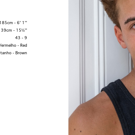
185cm - 6' 1''
39cm - 15½''
43 - 9
Vermelho - Red
tanho - Brown