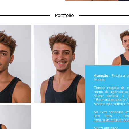
Portfolio
Atenção
: Esteja a 
Models
Temos registo de co
nome da agência par
redes sociais e 
“@centralmodels.pt”
Models não solicita 
Se tiver recebido u
site “info” – “c
central@centralmode
Muito obrigado.