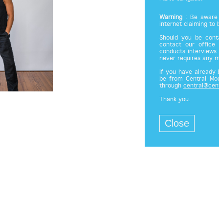
Warning
: Be aware 
internet claiming to
Should you be cont
contact our office
conducts interviews 
never requires any 
If you have already
be from Central Mod
through
central@cen
Thank you.
Close