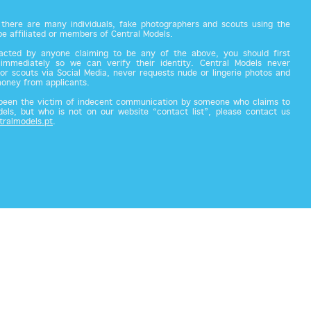
there are many individuals, fake photographers and scouts using the
 be affiliated or members of Central Models.
acted by anyone claiming to be any of the above, you should first
 immediately so we can verify their identity. Central Models never
or scouts via Social Media, never requests nude or lingerie photos and
money from applicants.
 been the victim of indecent communication by someone who claims to
els, but who is not on our website “contact list”, please contact us
tralmodels.pt
.