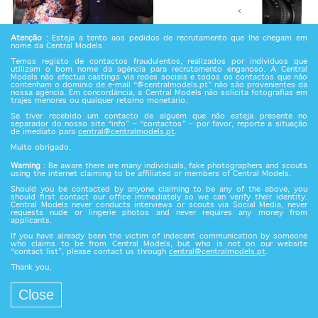
Atenção
: Esteja a tento aos pedidos de recrutamento que lhe chegam em
nome da Central Models
Temos registo de contactos fraudulentos, realizados por indivíduos que
utilizam o bom nome da agência para recrutamento enganoso. A Central
Models não efectua castings via redes sociais e todos os contactos que não
contenham o domínio de e-mail “@centralmodels.pt” não são provenientes da
nossa agência. Em concordância, a Central Models não solicita fotografias em
trajes menores ou qualquer retorno monetário.
Se tiver recebido um contacto de alguém que não esteja presente no
separador do nosso site “info” – “contactos” – por favor, reporte a situação
de imediato para
central@centralmodels.pt
.
Muito obrigado.
Warning
: Be aware there are many individuals, fake photographers and scouts
using the internet claiming to be affiliated or members of Central Models.
Should you be contacted by anyone claiming to be any of the above, you
should first contact our office immediately so we can verify their identity.
Central Models never conducts interviews or scouts via Social Media, never
requests nude or lingerie photos and never requires any money from
applicants.
If you have already been the victim of indecent communication by someone
who claims to be from Central Models, but who is not on our website
“contact list”, please contact us through
central@centralmodels.pt
.
Thank you.
Close