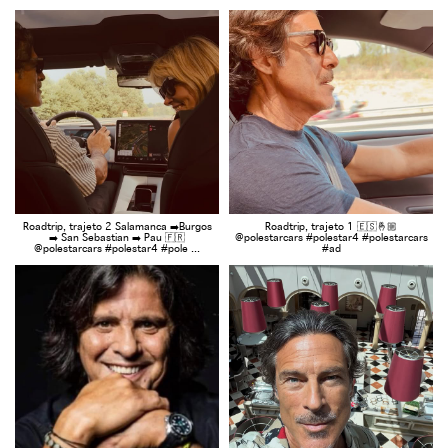
Roadtrip, trajeto 2 Salamanca ➡️Burgos
Roadtrip, trajeto 1 🇪🇸🤞🏼
➡️ San Sebastian ➡️ Pau 🇫🇷
@polestarcars #polestar4 #polestarcars
@polestarcars #polestar4 #pole ...
#ad