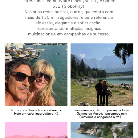
intercionais como White Lines (Netflix) e Codex
632 (GloboPlay).
Nas suas redes sociais, o ator, que conta com
mais de 150 mil seguidores, é uma referência
de estilo, elegância e sofisticação,
representando múltiplas insígnias
multinacionais em campanhas de sucesso.
Há 26 anos chovia torrencialmente.
Resolvemos ir dar um passeio a Itália.
Hoje um calor inacreditável 😥
Saímos da Áustria, passamos pela
Eslovénia e chegamos a Itáli ...