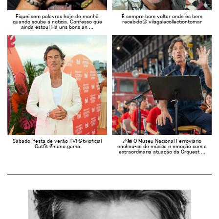
Fiquei sem palavras hoje de manhã
É sempre bom voltar onde és bem
quando soube a notícia. Confesso que
recebido😉 vilagalecollectiontomar
ainda estou! Há uns bons an ...
Sábado, festa de verão TVI @tvioficial
🎶🚂 O Museu Nacional Ferroviário
Outfit @nuno.gama
encheu-se de música e emoção com a
extraordinária atuação da Orquest ...