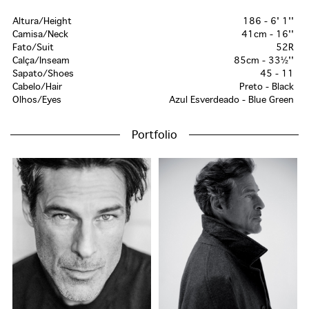
Altura/Height
186 - 6' 1''
Camisa/Neck
41cm - 16''
Fato/Suit
52R
Calça/Inseam
85cm - 33½''
Sapato/Shoes
45 - 11
Cabelo/Hair
Preto - Black
Olhos/Eyes
Azul Esverdeado - Blue Green
Portfolio