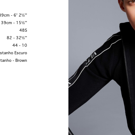
9cm - 6' 2½''
39cm - 15½''
48S
82 - 32½''
44 - 10
stanho Escuro
tanho - Brown