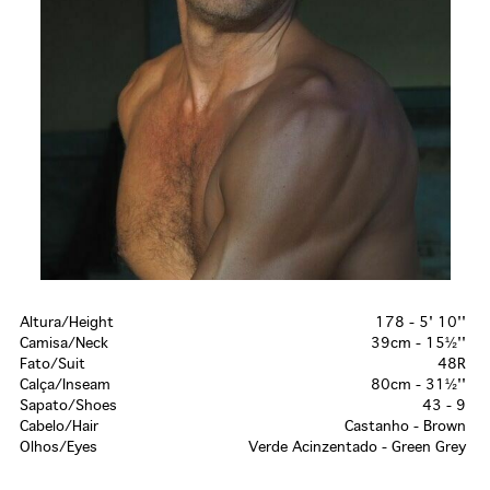
Altura/Height
178 - 5' 10''
Camisa/Neck
39cm - 15½''
Fato/Suit
48R
Calça/Inseam
80cm - 31½''
Sapato/Shoes
43 - 9
Cabelo/Hair
Castanho - Brown
Olhos/Eyes
Verde Acinzentado - Green Grey