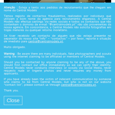
Atenção
: Esteja a tento aos pedidos de recrutamento que lhe chegam em
nome da Central Models
Temos registo de contactos fraudulentos, realizados por indivíduos que
utilizam o bom nome da agência para recrutamento enganoso. A Central
Models não efectua castings via redes sociais e todos os contactos que não
contenham o domínio de e-mail “@centralmodels.pt” não são provenientes da
nossa agência. Em concordância, a Central Models não solicita fotografias em
trajes menores ou qualquer retorno monetário.
Se tiver recebido um contacto de alguém que não esteja presente no
separador do nosso site “info” – “contactos” – por favor, reporte a situação
de imediato para
central@centralmodels.pt
.
Muito obrigado.
Warning
: Be aware there are many individuals, fake photographers and scouts
using the internet claiming to be affiliated or members of Central Models.
Should you be contacted by anyone claiming to be any of the above, you
should first contact our office immediately so we can verify their identity.
Central Models never conducts interviews or scouts via Social Media, never
requests nude or lingerie photos and never requires any money from
applicants.
If you have already been the victim of indecent communication by someone
who claims to be from Central Models, but who is not on our website
“contact list”, please contact us through
central@centralmodels.pt
.
Thank you.
Close