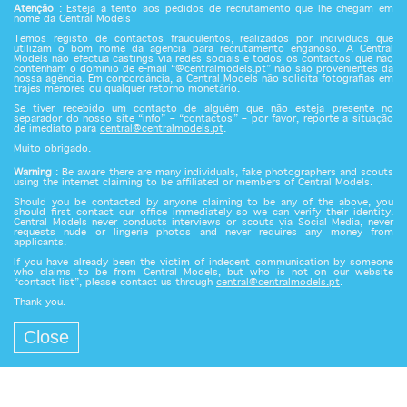
Atenção
: Esteja a tento aos pedidos de recrutamento que lhe chegam em
nome da Central Models
Temos registo de contactos fraudulentos, realizados por indivíduos que
utilizam o bom nome da agência para recrutamento enganoso. A Central
Models não efectua castings via redes sociais e todos os contactos que não
contenham o domínio de e-mail “@centralmodels.pt” não são provenientes da
nossa agência. Em concordância, a Central Models não solicita fotografias em
trajes menores ou qualquer retorno monetário.
Se tiver recebido um contacto de alguém que não esteja presente no
separador do nosso site “info” – “contactos” – por favor, reporte a situação
de imediato para
central@centralmodels.pt
.
Muito obrigado.
Warning
: Be aware there are many individuals, fake photographers and scouts
using the internet claiming to be affiliated or members of Central Models.
Should you be contacted by anyone claiming to be any of the above, you
should first contact our office immediately so we can verify their identity.
Central Models never conducts interviews or scouts via Social Media, never
requests nude or lingerie photos and never requires any money from
applicants.
If you have already been the victim of indecent communication by someone
who claims to be from Central Models, but who is not on our website
“contact list”, please contact us through
central@centralmodels.pt
.
Thank you.
Close