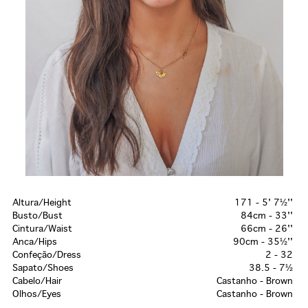
Altura/Height
171 - 5' 7½''
Busto/Bust
84cm - 33''
Cintura/Waist
66cm - 26''
Anca/Hips
90cm - 35½''
Confeção/Dress
2 - 32
Sapato/Shoes
38.5 - 7½
Cabelo/Hair
Castanho - Brown
Olhos/Eyes
Castanho - Brown