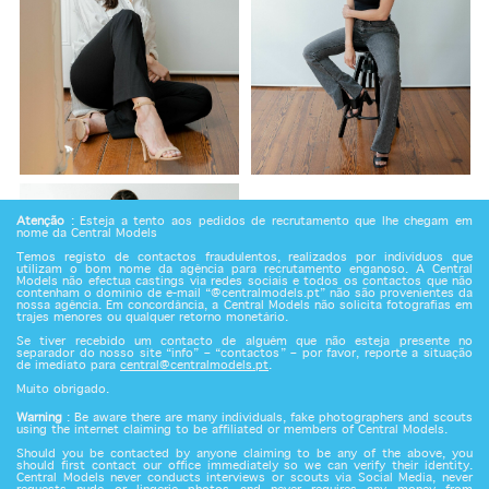
Atenção
: Esteja a tento aos pedidos de recrutamento que lhe chegam em
nome da Central Models
Temos registo de contactos fraudulentos, realizados por indivíduos que
utilizam o bom nome da agência para recrutamento enganoso. A Central
Models não efectua castings via redes sociais e todos os contactos que não
contenham o domínio de e-mail “@centralmodels.pt” não são provenientes da
nossa agência. Em concordância, a Central Models não solicita fotografias em
trajes menores ou qualquer retorno monetário.
Se tiver recebido um contacto de alguém que não esteja presente no
separador do nosso site “info” – “contactos” – por favor, reporte a situação
de imediato para
central@centralmodels.pt
.
Muito obrigado.
Warning
: Be aware there are many individuals, fake photographers and scouts
using the internet claiming to be affiliated or members of Central Models.
Should you be contacted by anyone claiming to be any of the above, you
should first contact our office immediately so we can verify their identity.
Central Models never conducts interviews or scouts via Social Media, never