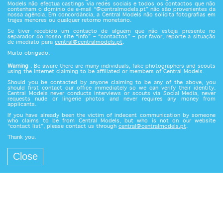
Models não efectua castings via redes sociais e todos os contactos que não
contenham o domínio de e-mail “@centralmodels.pt” não são provenientes da
nossa agência. Em concordância, a Central Models não solicita fotografias em
trajes menores ou qualquer retorno monetário.
Se tiver recebido um contacto de alguém que não esteja presente no
separador do nosso site “info” – “contactos” – por favor, reporte a situação
de imediato para
central@centralmodels.pt
.
Muito obrigado.
Warning
: Be aware there are many individuals, fake photographers and scouts
using the internet claiming to be affiliated or members of Central Models.
Should you be contacted by anyone claiming to be any of the above, you
should first contact our office immediately so we can verify their identity.
Central Models never conducts interviews or scouts via Social Media, never
requests nude or lingerie photos and never requires any money from
applicants.
If you have already been the victim of indecent communication by someone
who claims to be from Central Models, but who is not on our website
“contact list”, please contact us through
central@centralmodels.pt
.
Thank you.
Close
Central Models since 1989