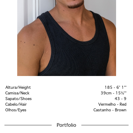
Altura/Height
185 - 6' 1''
Camisa/Neck
39cm - 15½''
Sapato/Shoes
43 - 9
Cabelo/Hair
Vermelho - Red
Olhos/Eyes
Castanho - Brown
Portfolio