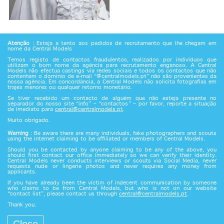
Atenção
: Esteja a tento aos pedidos de recrutamento que lhe chegam em
Videos
nome da Central Models
Temos registo de contactos fraudulentos, realizados por indivíduos que
utilizam o bom nome da agência para recrutamento enganoso. A Central
Models não efectua castings via redes sociais e todos os contactos que não
contenham o domínio de e-mail “@centralmodels.pt” não são provenientes da
nossa agência. Em concordância, a Central Models não solicita fotografias em
trajes menores ou qualquer retorno monetário.
Se tiver recebido um contacto de alguém que não esteja presente no
separador do nosso site “info” – “contactos” – por favor, reporte a situação
de imediato para
central@centralmodels.pt
.
Muito obrigado.
Warning
: Be aware there are many individuals, fake photographers and scouts
using the internet claiming to be affiliated or members of Central Models.
Should you be contacted by anyone claiming to be any of the above, you
should first contact our office immediately so we can verify their identity.
Central Models never conducts interviews or scouts via Social Media, never
requests nude or lingerie photos and never requires any money from
applicants.
If you have already been the victim of indecent communication by someone
who claims to be from Central Models, but who is not on our website
“contact list”, please contact us through
central@centralmodels.pt
.
Thank you.